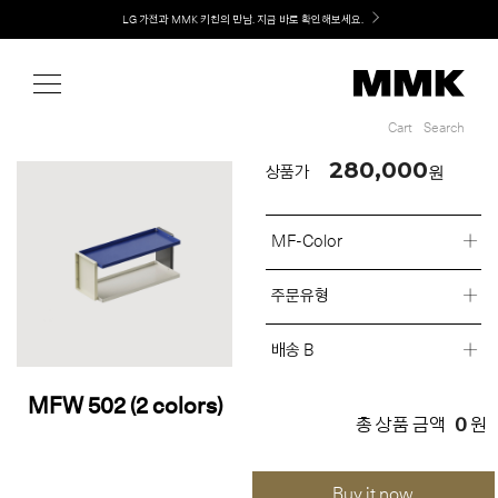
Shop
LG 가전과 MMK 키친의 만남. 지금 바로 확인해보세요.
Cart
Search
Cart
Search
280,000
원
상품가
MF-Color
주문유형
배송 B
MFW 502 (2 colors)
0
총 상품 금액
원
Buy it now