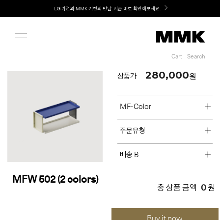
Shop
LG 가전과 MMK 키친의 만남. 지금 바로 확인해보세요.
Cart
Search
Cart
Search
280,000
원
상품가
MF-Color
주문유형
배송 B
MFW 502 (2 colors)
0
총 상품 금액
원
Buy it now