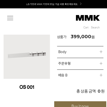
Shop
LG 가전과 MMK 키친의 만남. 지금 바로 확인해보세요.
Cart
Search
Cart
Search
399,000
원
상품가
Body
주문유형
배송 B
OS 001
0
총 상품 금액
원
Buy it now