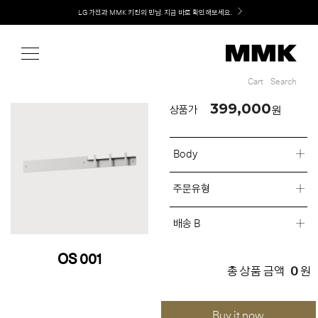
Shop
LG 가전과 MMK 키친의 만남. 지금 바로 확인해보세요.
Cart
Search
Cart
Search
399,000
원
상품가
Body
주문유형
배송 B
OS 001
0
총 상품 금액
원
Buy it now