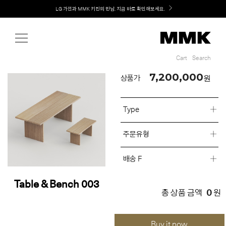
Shop
LG 가전과 MMK 키친의 만남. 지금 바로 확인해보세요.
Cart
Search
Cart
Search
7,200,000
원
상품가
Type
주문유형
배송 F
Table & Bench 003
0
총 상품 금액
원
Buy it now