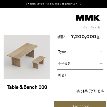
Shop
LG 가전과 MMK 키친의 만남. 지금 바로 확인해보세요.
Cart
Search
Cart
Search
7,200,000
원
상품가
Type
주문유형
배송 F
Table & Bench 003
0
총 상품 금액
원
Buy it now