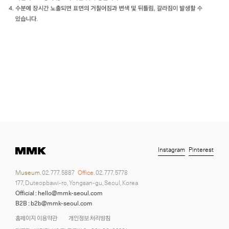
Instagram
Pinterest
Museum.
02. 777. 5887
Office.
02. 777. 5778
177, Duteopbawi-ro, Yongsan-gu, Seoul, Korea
Official : hello@mmk-seoul.com
B2B : b2b@mmk-seoul.com
홈페이지 이용약관
개인정보 처리방침