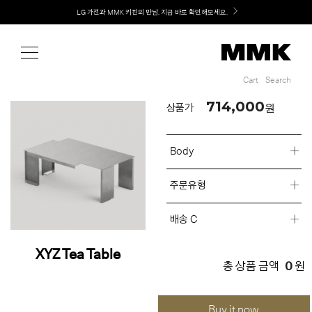
Shop
Welcome! 신규 회원가입 시 MMK Shop Coupon (총 60만원) 지급
LG 가전과 MMK 키친의 만남. 지금 바로 확인해보세요.
Cart
Search
Cart
Search
714,000
원
상품가
Body
주문유형
배송 C
XYZ Tea Table
0
총 상품 금액
원
Buy it now