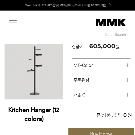
Shop
Welcome! 신규 회원가입 시 MMK Shop Coupon (총 60만원) 지급
Cart
Search
Cart
Search
605,000
원
상품가
MF-Color
주문유형
배송 C
Kitchen Hanger (12
0
총 상품 금액
원
colors)
Buy it now