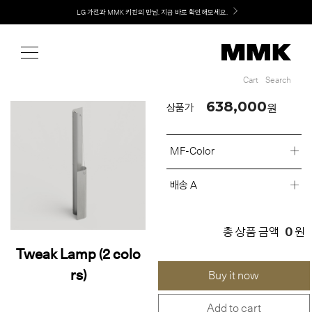
Shop
Welcome! 신규 회원가입 시 MMK Shop Coupon (총 60만원) 지급
LG 가전과 MMK 키친의 만남. 지금 바로 확인해보세요.
Cart
Search
Cart
Search
638,000
원
상품가
MF-Color
배송 A
0
총 상품 금액
원
Tweak Lamp (2 colo
rs)
Buy it now
Add to cart