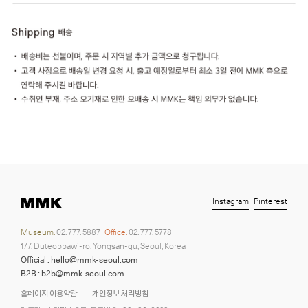
Instagram
Pinterest
Museum.
02. 777. 5887
Office.
02. 777. 5778
177, Duteopbawi-ro, Yongsan-gu, Seoul, Korea
Official : hello@mmk-seoul.com
B2B : b2b@mmk-seoul.com
홈페이지 이용약관
개인정보 처리방침