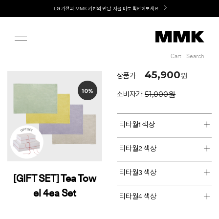
Shop
Welcome! 신규 회원가입 시 MMK Shop Coupon (총 60만원) 지급
LG 가전과 MMK 키친의 만남. 지금 바로 확인해보세요.
Cart
Search
Cart
Search
45,900
원
상품가
10%
51,000원
소비자가
티타월1 색상
티타월2 색상
티타월3 색상
[GIFT SET] Tea Tow
el 4ea Set
티타월4 색상