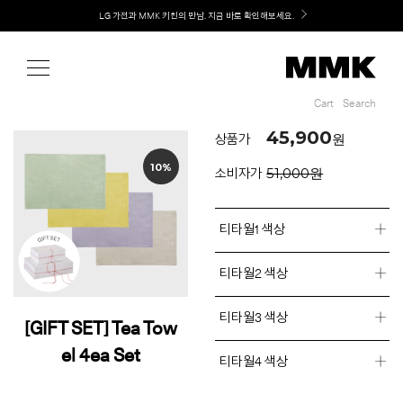
Shop
LG 가전과 MMK 키친의 만남. 지금 바로 확인해보세요.
Cart
Search
Cart
Search
45,900
원
상품가
10%
51,000원
소비자가
티타월1 색상
티타월2 색상
티타월3 색상
[GIFT SET] Tea Tow
el 4ea Set
티타월4 색상