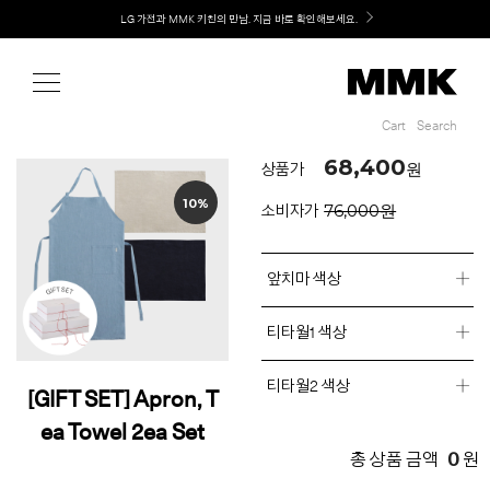
Shop
Welcome! 신규 회원가입 시 MMK Shop Coupon (총 60만원) 지급
Cart
Search
Cart
Search
68,400
원
상품가
10%
76,000원
소비자가
앞치마 색상
티타월1 색상
티타월2 색상
[GIFT SET] Apron, T
ea Towel 2ea Set
0
총 상품 금액
원