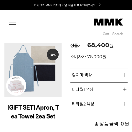
Shop
Welcome! 신규 회원가입 시 MMK Shop Coupon (총 60만원) 지급
Cart
Search
Cart
Search
68,400
원
상품가
10%
76,000원
소비자가
앞치마 색상
티타월1 색상
티타월2 색상
[GIFT SET] Apron, T
ea Towel 2ea Set
0
총 상품 금액
원