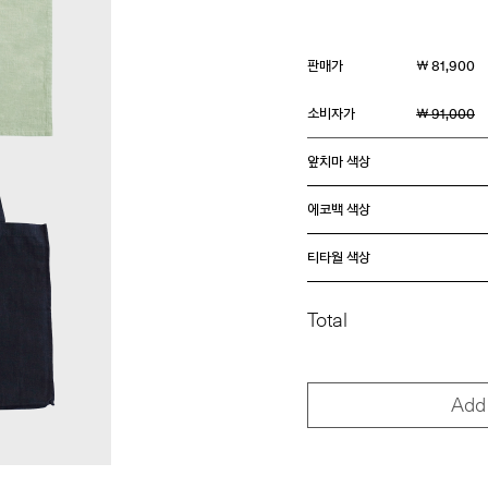
판매가
￦ 81,900
소비자가
￦ 91,000
앞치마 색상
에코백 색상
티타월 색상
Total
Add 