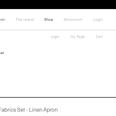
hen
The Island
Shop
Showroom
Login
Login
My Page
Cart
set
abrics Set - Linen Apron