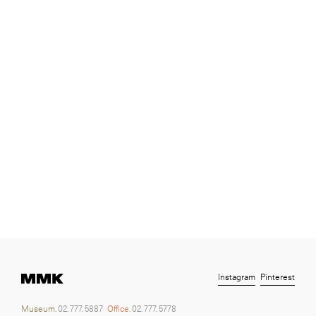
Instagram
Pinterest
Museum.
02. 777. 5887
Office.
02. 777. 5778