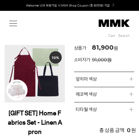
Shop
Welcome! 신규 회원가입 시 MMK Shop Coupon (총 60만원) 지급
MMK의 새로운 키친 디자인, EXTRUDE 익스트루드 라인 출시
Cart
Search
Cart
Search
81,900
원
상품가
10%
91,000원
소비자가
앞치마 색상
에코백 색상
티타월 색상
[GIFT SET] Home F
abrics Set - Linen A
0
총 상품 금액
원
pron