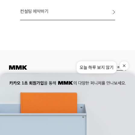
컨설팅 예약하기
오늘 하루 보지 않기
Instagram
Pinterest
Museum.
02. 777. 5887
Office.
02. 777. 5778
177, Duteopbawi-ro, Yongsan-gu, Seoul, Korea
Official : hello@mmk-seoul.com
B2B : b2b@mmk-seoul.com
홈페이지 이용약관
개인정보 처리방침
대표자 : 박기민 사업자 등록번호 : 821-86-02281
개인정보관리책임자 : 박기민
통신판매업 신고번호 : 제 2022-서울용산-1205 호