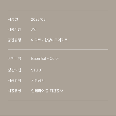
시공월
2023/08
시공기간
2일
공간유형
아파트 / 한강대우아파트
키친타입
Essential – Color
상판타입
STS 3T
시공범위
키친공사
시공유형
인테리어 중 키친공사