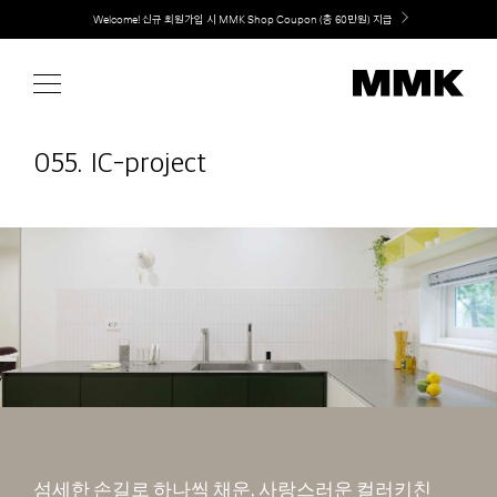
Skip
Welcome! 신규 회원가입 시 MMK Shop Coupon (총 60만원) 지급
to
content
055. IC-project
섬세한 손길로 하나씩 채운, 사랑스러운 컬러키친