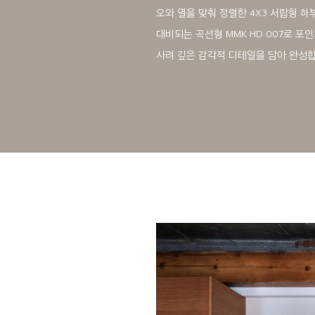
오와 열을 맞춰 정렬한 4X3 서랍형 
대비되는 곡선형 MMK HD 007로 포
사려 깊은 감각적 디테일을 담아 완성합