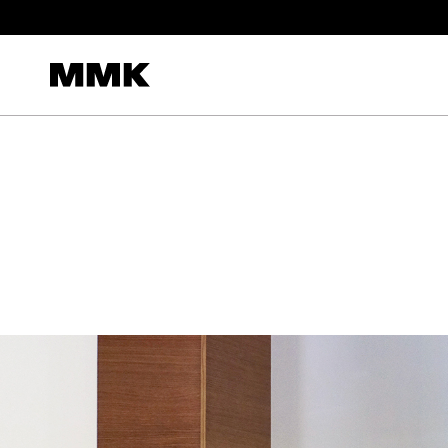
Skip
to
content