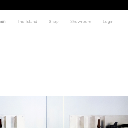
hen
The Island
Shop
Showroom
Login