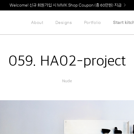
Welcome! 신규 회원가입 시 MMK Shop Coupon (총 60만원) 지급
MMK의 새로운 키친 디자인, EXTRUDE 익스트루드 라인 출시
About
Designs
Portfolio
Start kitc
059. HA02-project
Nude