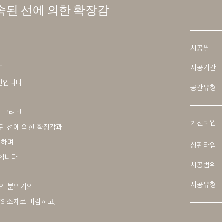
연속된 선에 의한 확장감
시공월
며
시공기간
인입니다.
공간유형
로 그려낸
키친타입
된 선에 의한 확장감과
현하며
상판타입
현합니다.
시공범위
시공유형
의 분위기와
S 소재로 마감하고,