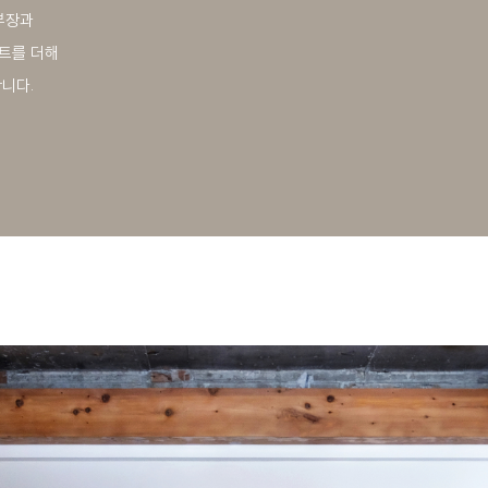
하부장과
인트를 더해
니다.