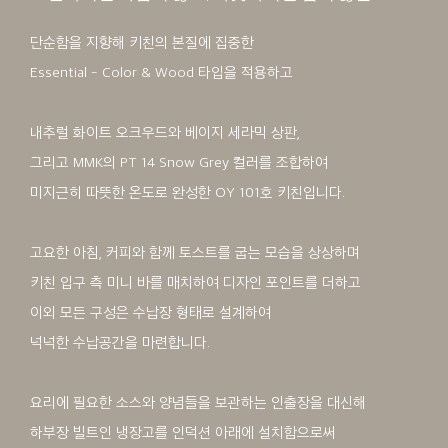
단순함을 지향해 키친의 본질에 집중한
Essential - Color & Wood 타입을 적용하고
내추럴 화이트 오크우드와 베이지 세라믹 상판,
그리고 MMK의 PT 14 Snow Grey 컬러를 조합하여
미지근히 따뜻한 온도로 완성한 OY 101호 키친입니다.
고요한 아침, 커피와 함께 토스트를 굽는 모습을 상상하며
키친 입구 측 미니 바를 매치하여 디자인 포인트를 더하고
이외 모든 구성은 수납장 형태로 설계하여
넉넉한 수납공간을 마련합니다.
요리에 필요한 소스와 양념들을 보관하는 인출장을 대신해
하부장 빌트인 냉장고를 인덕션 아래에 설치함으로써