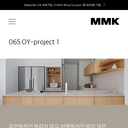
Skip
취향대로 완성하는 커스텀 아일랜드 키친, MMK The Island 출시
to
content
065.OY-project 1
모던하지만 차갑지 않고, 따뜻하지만 덥지 않은