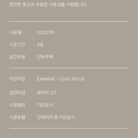
편안한 동선과 유용한 사용성을 자랑합니다.
시공월
2023/05
시공기간
3일
공간유형
단독주택
키친타입
Essential – Color, Wood
상판타입
세라믹 12T
시공범위
키친공사
시공유형
인테리어 중 키친공사