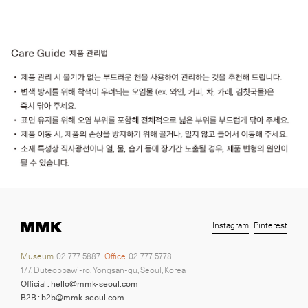
Instagram
Pinterest
Museum.
02. 777. 5887
Office.
02. 777. 5778
177, Duteopbawi-ro, Yongsan-gu, Seoul, Korea
Official : hello@mmk-seoul.com
B2B : b2b@mmk-seoul.com