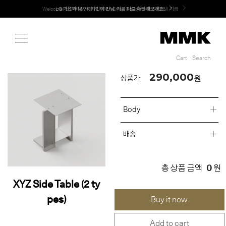
Shop
Welcome! 신규 회원가입 시 MMK Shop Coupon (총 60만원) 지급
Cart
Search
Cart
Search
290,000
원
상품가
Body
배송
0
총 상품 금액
원
XYZ Side Table (2 ty
pes)
Buy it now
Add to cart