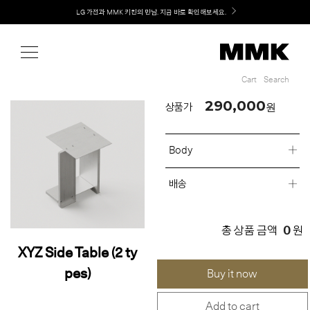
Shop
Welcome! 신규 회원가입 시 MMK Shop Coupon (총 60만원) 지급
Cart
Search
Cart
Search
290,000
원
상품가
Body
배송
0
총 상품 금액
원
XYZ Side Table (2 ty
pes)
Buy it now
Add to cart