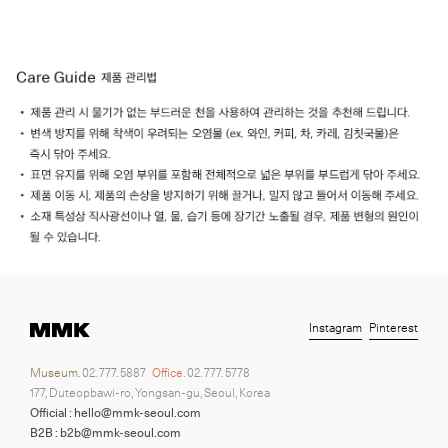
Instagram
Pinterest
Museum.
02. 777. 5887
Office.
02. 777. 5778
177, Duteopbawi-ro, Yongsan-gu, Seoul, Korea
Official : hello@mmk-seoul.com
B2B : b2b@mmk-seoul.com