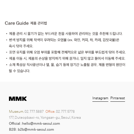
Instagram
Pinterest
Museum.
02. 777. 5887
Office.
02. 777. 5778
177, Duteopbawi-ro, Yongsan-gu, Seoul, Korea
Official : hello@mmk-seoul.com
B2B : b2b@mmk-seoul.com