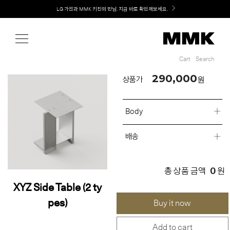
Shop
Welcome! 신규 회원가입 시 MMK Shop Coupon (총 60만원) 지급
Cart
Search
Cart
Search
290,000
원
상품가
Body
배송
0
총 상품 금액
원
XYZ Side Table (2 ty
pes)
Buy it now
Add to cart