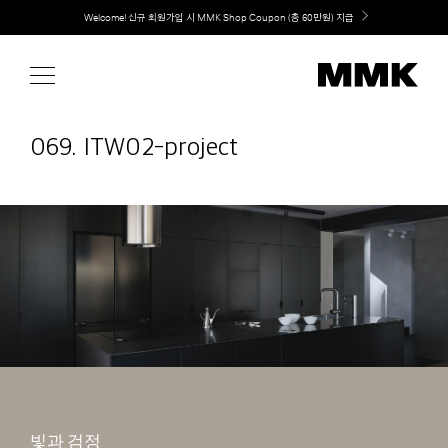
Skip
취향대로 완성하는 커스텀 아일랜드 키친, MMK The Island 출시
to
content
069. ITW02-project
빛과 검정