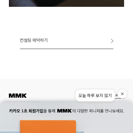
컨설팅 예약하기
오늘 하루 보지 않기
Instagram
Pinterest
Museum.
02. 777. 5887
Office.
02. 777. 5778
177, Duteopbawi-ro, Yongsan-gu, Seoul, Korea
Official : hello@mmk-seoul.com
B2B : b2b@mmk-seoul.com