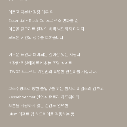
어둡고 차분한 검정 마루 위
Essential - Black Color로 색조 변화를 준
이곳은 콘크리트 질감의 회색 벽면까지 더해져
모노톤 키친의 정수를 보여줍니다.
어두운 표면과 대비되는 깊이감 있는 채광과
소장한 키친웨어를 비추는 조명 설계로
ITW02 프로젝트 키친만의 특별한 반전미를 가집니다.
보조주방으로 향한 출입구를 히든 힌지로 비밀스레 감추고,
Kesseboehmer 인입식 팬트리 하드웨어와
오븐을 사용하지 않는 순간도 완벽한
Blum 리프트 업 하드웨어를 적용하는 등