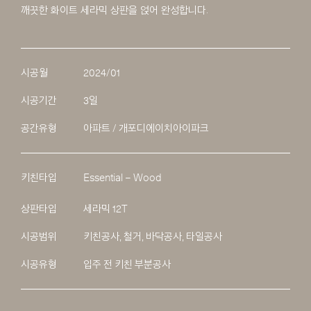
깨끗한 화이트 세라믹 상판을 얹어 완성합니다.
시공월
2024/01
시공기간
3일
공간유형
아파트 / 개포디에이치아이파크
키친타입
Essential – Wood
상판타입
세라믹 12T
시공범위
키친공사, 철거, 바닥공사, 타일공사
시공유형
입주 전 키친 부분공사