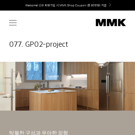
Skip
취향대로 완성하는 커스텀 아일랜드 키친, MMK The Island 출시
to
content
077. GP02-project
탁월한 구성과 우아한 외형