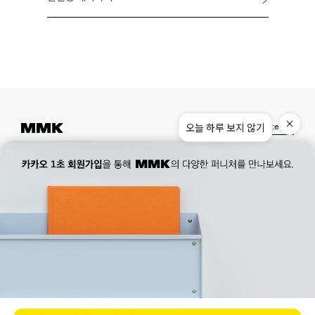
오늘 하루 보지 않기
Instagram
Pinterest
Museum.
02. 777. 5887
Office.
02. 777. 5778
177, Duteopbawi-ro, Yongsan-gu, Seoul, Korea
Official : hello@mmk-seoul.com
B2B : b2b@mmk-seoul.com
홈페이지 이용약관
개인정보 처리방침
대표자 : 박기민 사업자 등록번호 : 821-86-02281
개인정보관리책임자 : 박기민
통신판매업 신고번호 : 제 2022-서울용산-1205 호
서울특별시 용산구 두텁바위로 177
ⓒ 2023. MMK all rights reserved