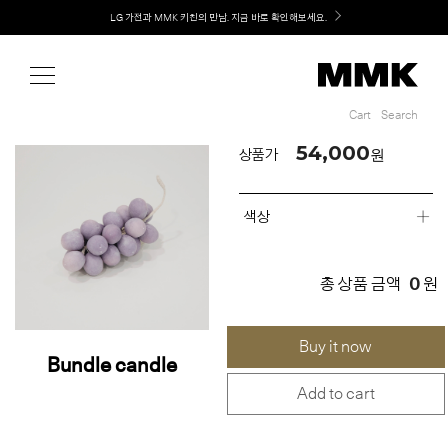
Shop
LG 가전과 MMK 키친의 만남. 지금 바로 확인해보세요.
Cart
Search
Cart
Search
54,000
원
상품가
색상
0
총 상품 금액
원
Buy it now
Bundle candle
Add to cart