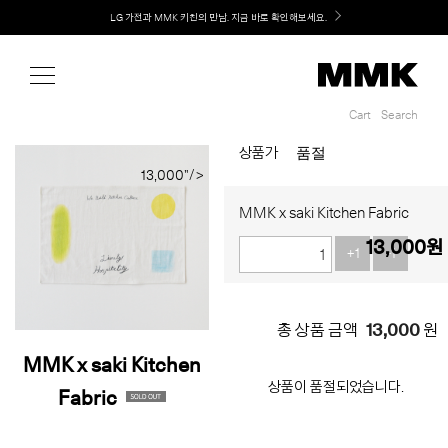
Shop
Welcome! 신규 회원가입 시 MMK Shop Coupon (총 60만원) 지급
Cart
Search
Cart
Search
품절
상품가
13,000"/>
MMK x saki Kitchen Fabric
13,000
원
+1
-1
13,000
총 상품 금액
원
MMK x saki Kitchen
상품이 품절되었습니다.
Fabric