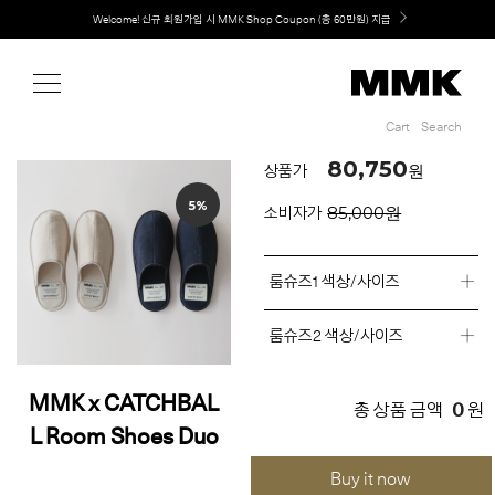
Shop
Welcome! 신규 회원가입 시 MMK Shop Coupon (총 60만원) 지급
Cart
Search
Cart
Search
80,750
원
상품가
5%
85,000원
소비자가
룸슈즈1 색상/사이즈
룸슈즈2 색상/사이즈
MMK x CATCHBAL
0
총 상품 금액
원
L Room Shoes Duo
Buy it now