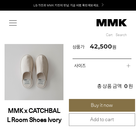
Shop
Welcome! 신규 회원가입 시 MMK Shop Coupon (총 60만원) 지급
Cart
Search
Cart
Search
42,500
원
상품가
사이즈
0
총 상품 금액
원
Buy it now
MMK x CATCHBAL
L Room Shoes Ivory
Add to cart