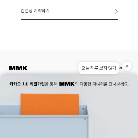
컨설팅 예약하기
오늘 하루 보지 않기
Instagram
Pinterest
Museum.
02. 777. 5887
Office.
02. 777. 5778
177, Duteopbawi-ro, Yongsan-gu, Seoul, Korea
Official : hello@mmk-seoul.com
B2B : b2b@mmk-seoul.com
홈페이지 이용약관
개인정보 처리방침
대표자 : 박기민 사업자 등록번호 : 821-86-02281
개인정보관리책임자 : 박기민
통신판매업 신고번호 : 제 2022-서울용산-1205 호