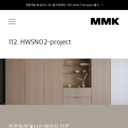
Skip
취향대로 완성하는 커스텀 아일랜드 키친, MMK The Island 출시
to
content
112. HWSN02-project
은은하게 빛나는 베이지 키친