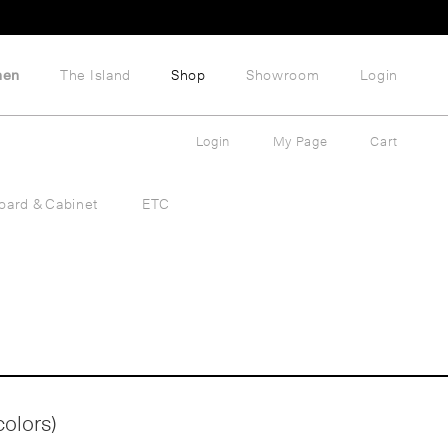
hen
The Island
Shop
Showroom
Login
Login
My Page
Cart
oard & Cabinet
ETC
colors)