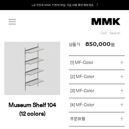
Shop
Welcome! 신규 회원가입 시 MMK Shop Coupon (총 60만원) 지급
Cart
Search
Cart
Search
850,000
원
상품가
[1] MF-Color
[2] MF-Color
[3] MF-Color
Museum Shelf 104
[4] MF-Color
(12 colors)
주문유형