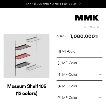
Shop
Welcome! 신규 회원가입 시 MMK Shop Coupon (총 60만원) 지급
Cart
Search
Cart
Search
1,080,000
원
상품가
[1] MF-Color
[2] MF-Color
[3] MF-Color
Museum Shelf 105
[4] MF-Color
(12 colors)
[5] MF-Color