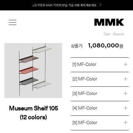
Shop
Welcome! 신규 회원가입 시 MMK Shop Coupon (총 60만원) 지급
Cart
Search
Cart
Search
1,080,000
원
상품가
[1] MF-Color
[2] MF-Color
[3] MF-Color
Museum Shelf 105
[4] MF-Color
(12 colors)
[5] MF-Color