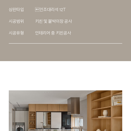
상판타입
인조대리석 12T
시공범위
키친 및 붙박이장 공사
시공유형
인테리어 중 키친공사