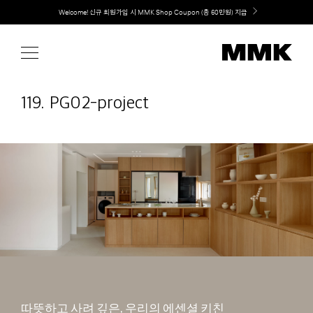
Skip
취향대로 완성하는 커스텀 아일랜드 키친, MMK The Island 출시
to
content
119. PG02-project
따뜻하고 사려 깊은, 우리의 에센셜 키친