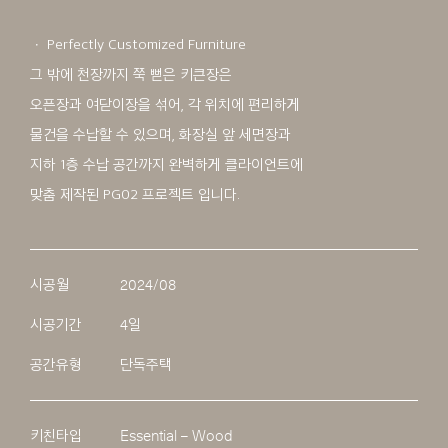
ㆍ Perfectly Customized Furniture
그 밖에 천장까지 쭉 뻗은 키큰장은
오픈장과 여닫이장을 섞어, 각 위치에 편리하게
물건을 수납할 수 있으며, 화장실 앞 세면장과
지하 1층 수납 공간까지 완벽하게 클라이언트에
맞춤 제작된 PG02 프로젝트 입니다.
시공월
2024/08
시공기간
4일
공간유형
단독주택
키친타입
Essential – Wood