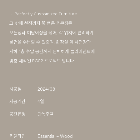
ㆍ Perfectly Customized Furniture
그 밖에 천장까지 쭉 뻗은 키큰장은
오픈장과 여닫이장을 섞어, 각 위치에 편리하게
물건을 수납할 수 있으며, 화장실 앞 세면장과
지하 1층 수납 공간까지 완벽하게 클라이언트에
맞춤 제작된 PG02 프로젝트 입니다.
시공월
2024/08
시공기간
4일
공간유형
단독주택
키친타입
Essential – Wood