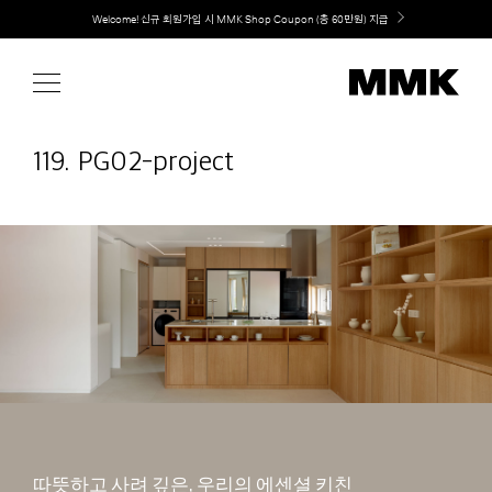
Skip
취향대로 완성하는 커스텀 아일랜드 키친, MMK The Island 출시
to
content
119. PG02-project
따뜻하고 사려 깊은, 우리의 에센셜 키친