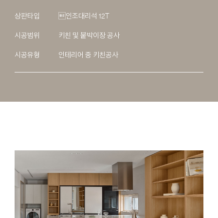
상판타입
인조대리석 12T
시공범위
키친 및 붙박이장 공사
시공유형
인테리어 중 키친공사