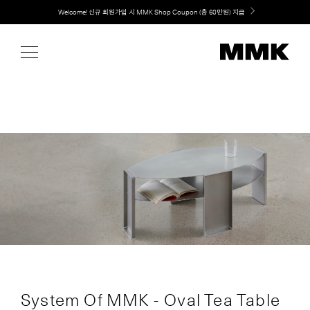
Skip
Welcome! 신규 회원가입 시 MMK Shop Coupon (총 60만원) 지급
취향대로 완성하는 커스텀 아일랜드 키친, MMK The Island 출시
to
content
System Of MMK - Oval Tea Table