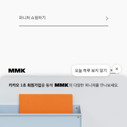
퍼니처 쇼핑하기
오늘 하루 보지 않기
Instagram
Pinterest
Museum.
02. 777. 5887
Office.
02. 777. 5778
177, Duteopbawi-ro, Yongsan-gu, Seoul, Korea
Official : hello@mmk-seoul.com
B2B : b2b@mmk-seoul.com
홈페이지 이용약관
개인정보 처리방침
대표자 : 박기민 사업자 등록번호 : 821-86-02281
개인정보관리책임자 : 박기민