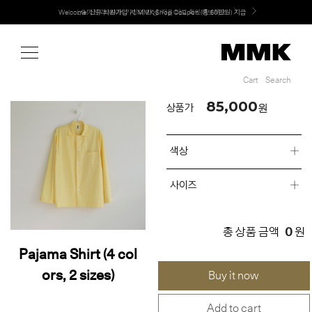
Shop
Welcome! 신규 회원가입 시 MMK Shop Coupon (총 60만원) 지급
MMK의 새로운 키친 디자인, EXTRUDE 익스트루드 라인 출시
Cart
Search
Cart
Search
85,000
원
상품가
색상
사이즈
0
총 상품 금액
원
Pajama Shirt (4 col
ors, 2 sizes)
Buy it now
Add to cart