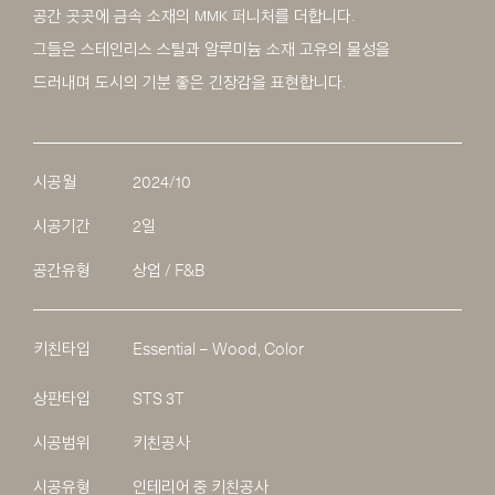
공간 곳곳에 금속 소재의 MMK 퍼니처를 더합니다.
그들은 스테인리스 스틸과 알루미늄 소재 고유의 물성을
드러내며 도시의 기분 좋은 긴장감을 표현합니다.
시공월
2024/10
시공기간
2일
공간유형
상업 / F&B
키친타입
Essential – Wood, Color
상판타입
STS 3T
시공범위
키친공사
시공유형
인테리어 중 키친공사