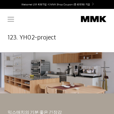
Skip
취향대로 완성하는 커스텀 아일랜드 키친, MMK The Island 출시
to
content
123. YH02-project
믹스매치의 기분 좋은 긴장감