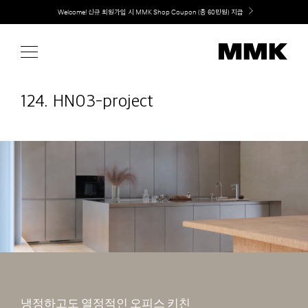
Skip
취향대로 완성하는 커스텀 아일랜드 키친, MMK The Island 출시
to
content
124. HN03-project
냉정하고도 열정적인 오피스 키친