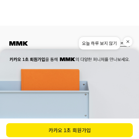
오늘 하루 보지 않기
Instagram
Pinterest
Museum.
02. 777. 5887
Office.
02. 777. 5778
177, Duteopbawi-ro, Yongsan-gu, Seoul, Korea
Official : hello@mmk-seoul.com
B2B : b2b@mmk-seoul.com
홈페이지 이용약관
개인정보 처리방침
대표자 : 박기민 사업자 등록번호 : 821-86-02281
개인정보관리책임자 : 박기민
통신판매업 신고번호 : 제 2022-서울용산-1205 호
서울특별시 용산구 두텁바위로 177
ⓒ 2023. MMK all rights reserved
카카오
1초 회원가입