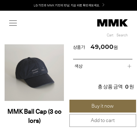
Shop
Welcome! 신규 회원가입 시 MMK Shop Coupon (총 60만원) 지급
MMK의 새로운 키친 디자인, EXTRUDE 익스트루드 라인 출시
Cart
Search
Cart
Search
49,000
원
상품가
색상
0
총 상품 금액
원
Buy it now
MMK Ball Cap (3 co
lors)
Add to cart