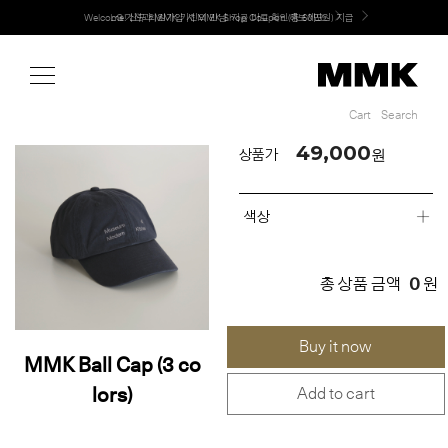
Shop
Welcome! 신규 회원가입 시 MMK Shop Coupon (총 60만원) 지급
MMK의 새로운 키친 디자인, EXTRUDE 익스트루드 라인 출시
Cart
Search
Cart
Search
49,000
원
상품가
색상
0
총 상품 금액
원
Buy it now
MMK Ball Cap (3 co
lors)
Add to cart