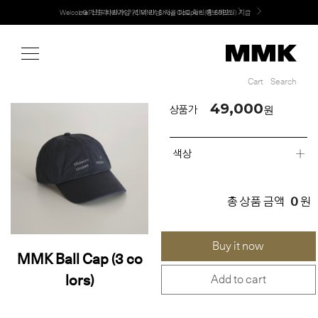
Shop
Welcome! 신규 회원가입 시 MMK Shop Coupon (총 60만원) 지급
Cart
Search
Cart
Search
49,000
원
상품가
색상
0
총 상품 금액
원
Buy it now
MMK Ball Cap (3 co
lors)
Add to cart