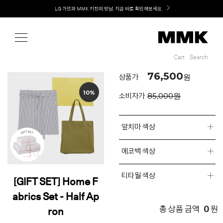
Shop
Welcome! 신규 회원가입 시 MMK Shop Coupon (총 60만원) 지급
MMK의 새로운 키친 디자인, EXTRUDE 익스트루드 라인 출시
Cart
Search
Cart
Search
76,500
원
상품가
10%
85,000원
소비자가
앞치마 색상
에코백 색상
티타월 색상
[GIFT SET] Home F
abrics Set - Half Ap
0
총 상품 금액
원
ron