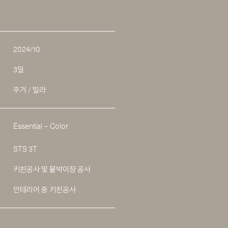
2024/10
3일
주거 / 빌라
Essential – Color
STS 3T
키친공사 및 붙박이장 공사
인테리어 중 키친공사