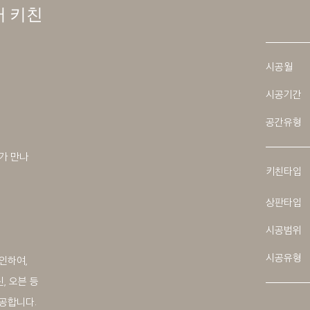
러 키친
시공월
시공기간
공간유형
가 만나
키친타입
상판타입
시공범위
시공유형
인하여,
, 오븐 등
공합니다.