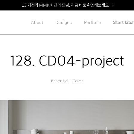
Welcome! 신규 회원가입 시 MMK Shop Coupon (총 60만원) 지급
About
Designs
Portfolio
Start kitc
128. CD04-project
Essential – Color