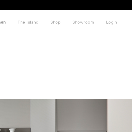
hen
The Island
Shop
Showroom
Login