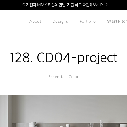
Welcome! 신규 회원가입 시 MMK Shop Coupon (총 60만원) 지급
About
Designs
Portfolio
Start kitc
128. CD04-project
Essential – Color