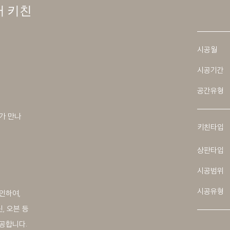
러 키친
시공월
시공기간
공간유형
가 만나
키친타입
상판타입
시공범위
시공유형
인하여,
, 오븐 등
공합니다.