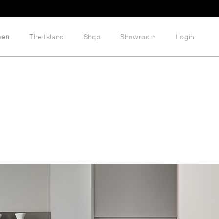
hen
The Island
Shop
Showroom
Login