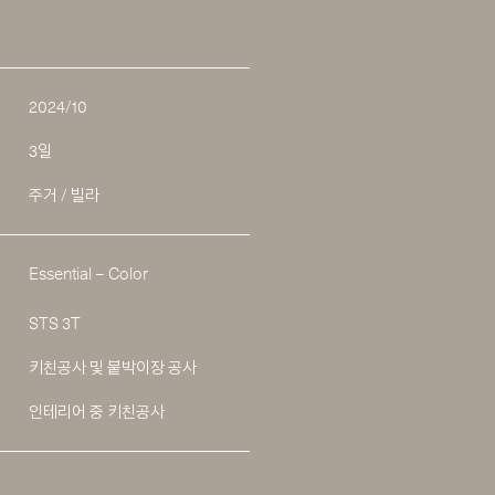
2024/10
3일
주거 / 빌라
Essential – Color
STS 3T
키친공사 및 붙박이장 공사
인테리어 중 키친공사