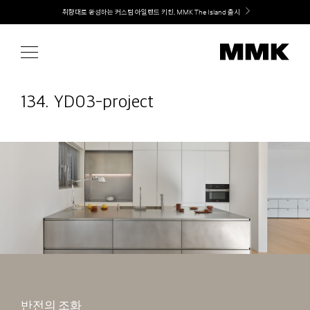
Skip
Welcome! 신규 회원가입 시 MMK Shop Coupon (총 60만원) 지급
to
content
134. YD03-project
반전의 조화