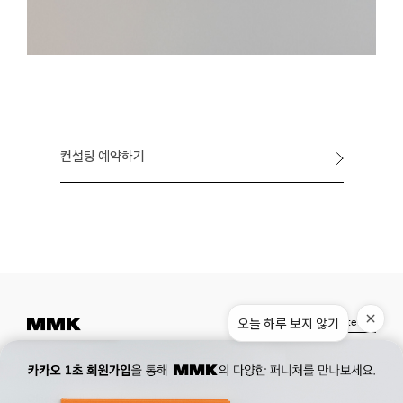
컨설팅 예약하기
Instagram
Pinterest
Museum.
02. 777. 5887
Office.
02. 777. 5778
177, Duteopbawi-ro, Yongsan-gu, Seoul, Korea
Official : hello@mmk-seoul.com