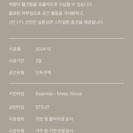
취향의 물건들을 효율적으로 수납할 수 있습니다.
플로팅 하부장으로 공간 활용을 극대화하고,
2단 STS 선반은 실용성과 스타일링 옵션을 제공합니다.
시공월
2024/12
시공기간
3일
공간유형
단독주택
키친타입
Essential – Metal, Wood
상판타입
STS 3T
시공범위
키친 및 붙박이장 공사
시공유형
거주 중 키친 부분공사