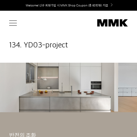
Skip
취향대로 완성하는 커스텀 아일랜드 키친, MMK The Island 출시
to
content
134. YD03-project
반전의 조화