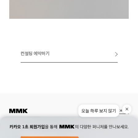
컨설팅 예약하기
Instagram
Pinterest
Museum.
02. 777. 5887
Office.
02. 777. 5778
177, Duteopbawi-ro, Yongsan-gu, Seoul, Korea
Official : hello@mmk-seoul.com