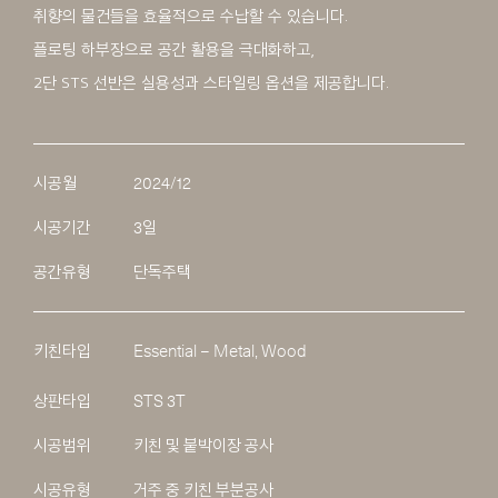
취향의 물건들을 효율적으로 수납할 수 있습니다.
플로팅 하부장으로 공간 활용을 극대화하고,
2단 STS 선반은 실용성과 스타일링 옵션을 제공합니다.
시공월
2024/12
시공기간
3일
공간유형
단독주택
키친타입
Essential – Metal, Wood
상판타입
STS 3T
시공범위
키친 및 붙박이장 공사
시공유형
거주 중 키친 부분공사