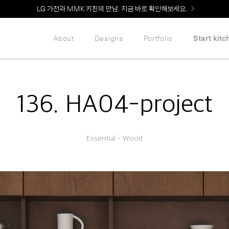
Welcome! 신규 회원가입 시 MMK Shop Coupon (총 60만원) 지급
About
Designs
Portfolio
Start kitc
136. HA04-project
Essential – Wood