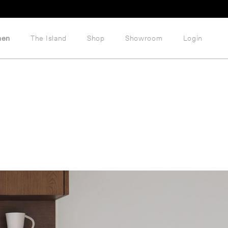
hen
The Island
Shop
Showroom
Login