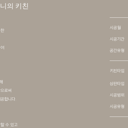
니의 키친
시공월
용한
시공기간
하여
공간유형
키친타입
해
상판타입
함으로써
시공범위
제공합니다.
시공유형
할 수 있고