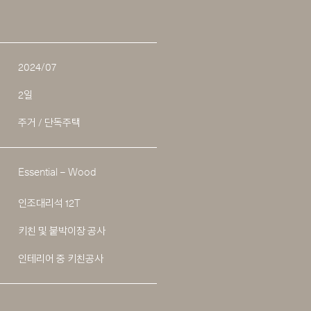
2024/07
2일
주거 / 단독주택
Essential – Wood
인조대리석 12T
키친 및 붙박이장 공사
인테리어 중 키친공사