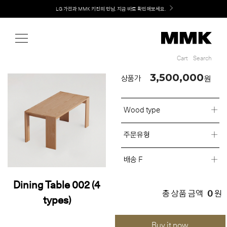
Shop
Welcome! 신규 회원가입 시 MMK Shop Coupon (총 60만원) 지급
Cart
Search
Cart
Search
3,500,000
원
상품가
Wood type
주문유형
배송 F
Dining Table 002 (4
0
총 상품 금액
원
types)
Buy it now